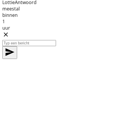
Lottie
Antwoord
meestal
binnen
1
uur